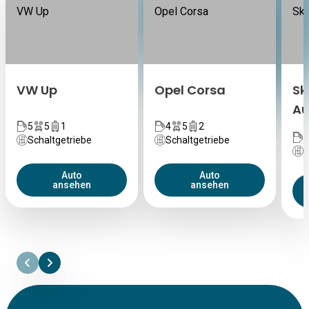
VW Up
Opel Corsa
Sk
Au
5
5
1
4
5
2
5
Schaltgetriebe
Schaltgetriebe
A
Auto
Auto
ansehen
ansehen