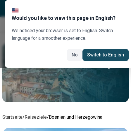
Would you like to view this page in English?
Jetzt buchen
We noticed your browser is set to English. Switch
language for a smoother experience.
Bosnien Und Herzegowina
No
Switch to English
Mieten Sie heute ein Auto in Bosnien und Herzegowina
Startseite
/
Reiseziele
/
Bosnien und Herzegowina