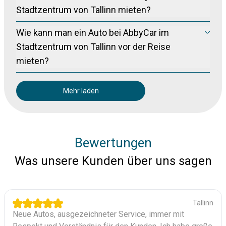
stornieren (für nicht erstattungsfähige Buchungen) bis zu 24
Stadtzentrum von Tallinn mieten?
Stunden vor der Abholung.
Wir bieten neue Modelle von Toyota, Skoda und Renault an.
Wie kann man ein Auto bei AbbyCar im
Die Fahrzeuge sind maximal 2 Jahre alt.
Stadtzentrum von Tallinn vor der Reise
mieten?
Bitte tätigen Sie Ihre Reservierung über unser Online-
Buchungssystem.
Mehr laden
Bewertungen
Was unsere Kunden über uns sagen
Tallinn
Neue Autos, ausgezeichneter Service, immer mit