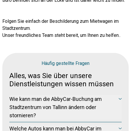
Büro befindet sich an der Ecke und ist daher leicht zu finden.
Folgen Sie einfach der Beschilderung zum Mietwagen im
Stadtzentrum.
Unser freundliches Team steht bereit, um Ihnen zu helfen..
Häufig gestellte Fragen
Alles, was Sie über unsere
Dienstleistungen wissen müssen
Wie kann man die AbbyCar-Buchung am
Stadtzentrum von Tallinn ändern oder
stornieren?
Bitte besuchen Sie unsere Seite zur Buchungsverwaltung
Welche Autos kann man bei AbbyCar im
unter
Buchung Verwalten
, um Ihre Buchung kostenlos zu