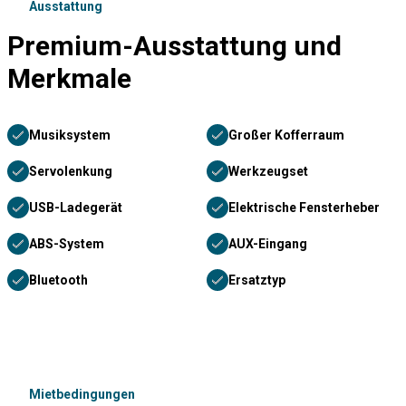
Ausstattung
Premium-Ausstattung und
Merkmale
Musiksystem
Großer Kofferraum
Servolenkung
Werkzeugset
USB-Ladegerät
Elektrische Fensterheber
ABS-System
AUX-Eingang
Bluetooth
Ersatztyp
Mietbedingungen