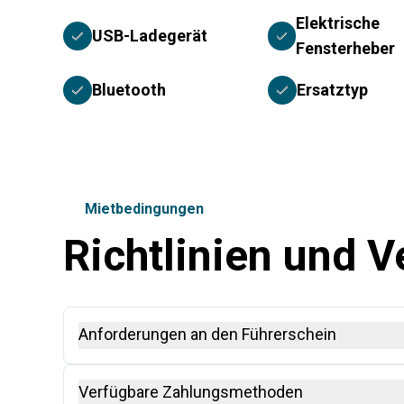
Elektrische
USB-Ladegerät
Fensterheber
Bluetooth
Ersatztyp
Mietbedingungen
Richtlinien und 
Anforderungen an den Führerschein
Ein Internationaler Führerschein (IDP), zusammen mi
Verfügbare Zahlungsmethoden