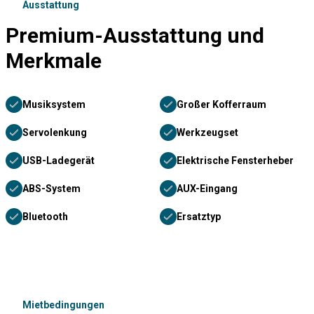
Ausstattung
Premium-Ausstattung und
Merkmale
Musiksystem
Großer Kofferraum
Servolenkung
Werkzeugset
USB-Ladegerät
Elektrische Fensterheber
ABS-System
AUX-Eingang
Bluetooth
Ersatztyp
Mietbedingungen