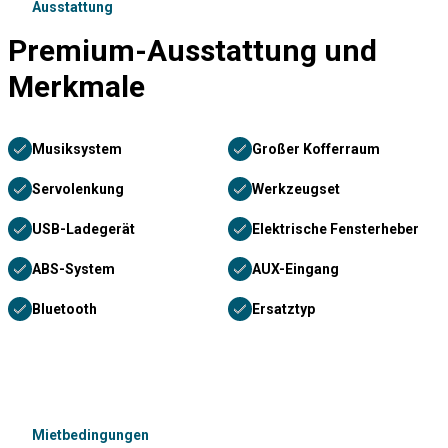
Ausstattung
Premium-Ausstattung und
Merkmale
Musiksystem
Großer Kofferraum
Servolenkung
Werkzeugset
USB-Ladegerät
Elektrische Fensterheber
ABS-System
AUX-Eingang
Bluetooth
Ersatztyp
Mietbedingungen