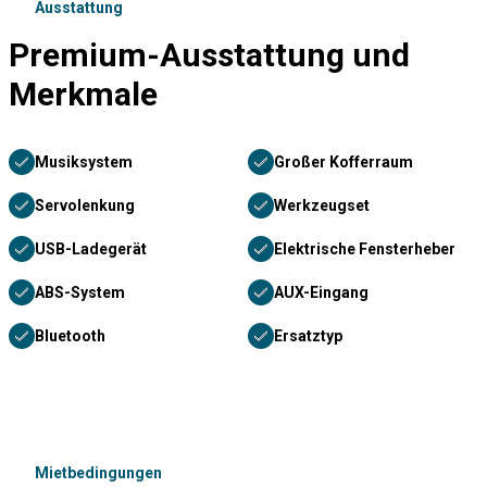
Ausstattung
Premium-Ausstattung und
Merkmale
Musiksystem
Großer Kofferraum
Servolenkung
Werkzeugset
USB-Ladegerät
Elektrische Fensterheber
ABS-System
AUX-Eingang
Bluetooth
Ersatztyp
Mietbedingungen