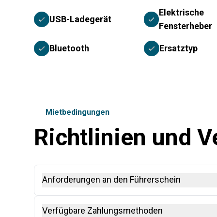
Elektrische
USB-Ladegerät
Fensterheber
Bluetooth
Ersatztyp
Mietbedingungen
Richtlinien und 
Anforderungen an den Führerschein
Ein Internationaler Führerschein (IDP), zusammen mi
Verfügbare Zahlungsmethoden