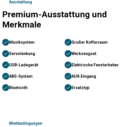
Ausstattung
Premium-Ausstattung und
Merkmale
Musiksystem
Großer Kofferraum
Servolenkung
Werkzeugset
USB-Ladegerät
Elektrische Fensterheber
ABS-System
AUX-Eingang
Bluetooth
Ersatztyp
Mietbedingungen