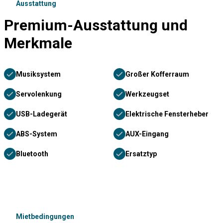
Ausstattung
Premium-Ausstattung und
Merkmale
Musiksystem
Großer Kofferraum
Servolenkung
Werkzeugset
USB-Ladegerät
Elektrische Fensterheber
ABS-System
AUX-Eingang
Bluetooth
Ersatztyp
Mietbedingungen