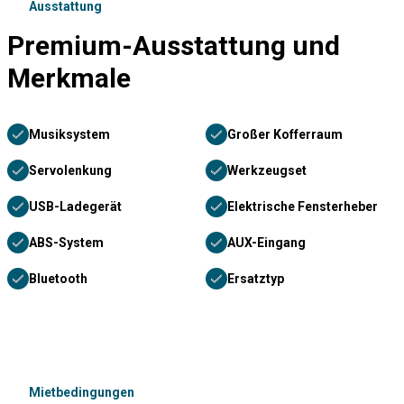
Ausstattung
Premium-Ausstattung und
Merkmale
Musiksystem
Großer Kofferraum
Servolenkung
Werkzeugset
USB-Ladegerät
Elektrische Fensterheber
ABS-System
AUX-Eingang
Bluetooth
Ersatztyp
Mietbedingungen