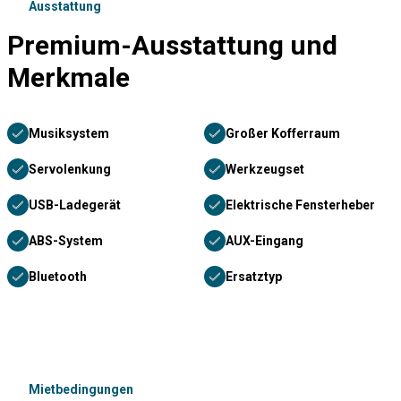
Ausstattung
Premium-Ausstattung und
Merkmale
Musiksystem
Großer Kofferraum
Servolenkung
Werkzeugset
USB-Ladegerät
Elektrische Fensterheber
ABS-System
AUX-Eingang
Bluetooth
Ersatztyp
Mietbedingungen