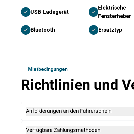
Elektrische
USB-Ladegerät
Fensterheber
Bluetooth
Ersatztyp
Mietbedingungen
Richtlinien und 
Anforderungen an den Führerschein
Ein Internationaler Führerschein (IDP), zusammen mi
Verfügbare Zahlungsmethoden