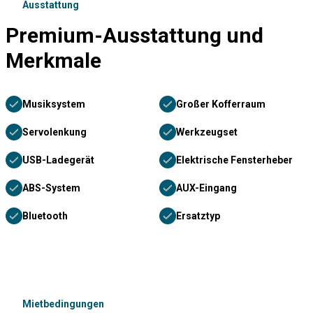
Ausstattung
Premium-Ausstattung und
Merkmale
Musiksystem
Großer Kofferraum
Servolenkung
Werkzeugset
USB-Ladegerät
Elektrische Fensterheber
ABS-System
AUX-Eingang
Bluetooth
Ersatztyp
Mietbedingungen