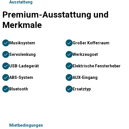
Ausstattung
Premium-Ausstattung und
Merkmale
Musiksystem
Großer Kofferraum
Servolenkung
Werkzeugset
USB-Ladegerät
Elektrische Fensterheber
ABS-System
AUX-Eingang
Bluetooth
Ersatztyp
Mietbedingungen