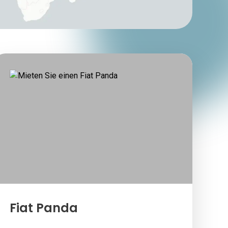
Fiat Panda
S