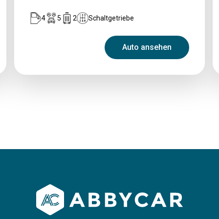
4
5
2
Schaltgetriebe
Auto ansehen