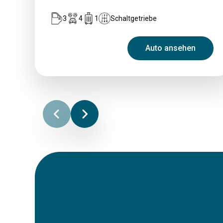
3
4
1
Schaltgetriebe
Auto ansehen