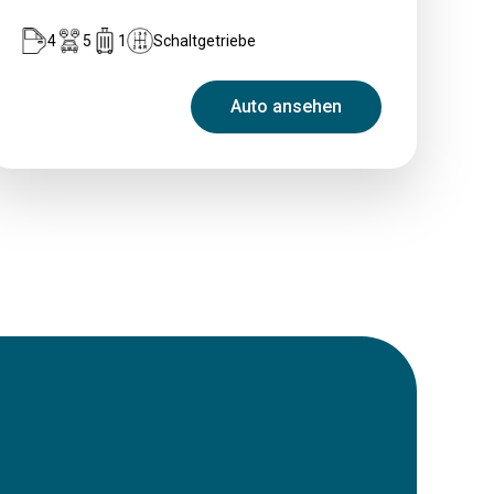
4
5
1
Schaltgetriebe
Auto ansehen