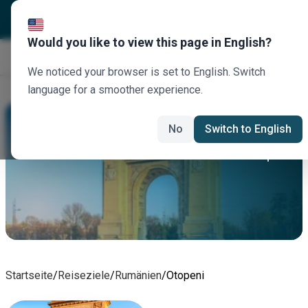
Would you like to view this page in English?
Jetzt buchen
We noticed your browser is set to English. Switch
language for a smoother experience.
Otopeni Autovermietung
No
Switch to English
Mieten Sie heute ein Auto in Otopeni
Startseite
/
Reiseziele
/
Rumänien
/
Otopeni