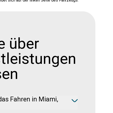
ndet sich auf der linken Seite des Fahrzeugs.
e über
tleistungen
sen
das Fahren in Miami,