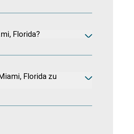
- von Kleinstwagen bis hin zu Vans. Wenn
 Ihnen kleinere Fahrzeugkategorien. Wenn
wir Ihnen ein größeres und komfortableres
eten wir Optionen mit 7 Sitzplätzen an.
mi, Florida?
nders durch örtliche Schilder angegeben -
 Miami, Florida zu
ietdauer, Nachfrage und Saison. Bitte
für Ihren spezifischen Zeitraum zu sehen.