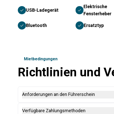
Elektrische
USB-Ladegerät
Fensterheber
Bluetooth
Ersatztyp
Mietbedingungen
Richtlinien und 
Anforderungen an den Führerschein
Ein Internationaler Führerschein (IDP), zusammen mi
Verfügbare Zahlungsmethoden