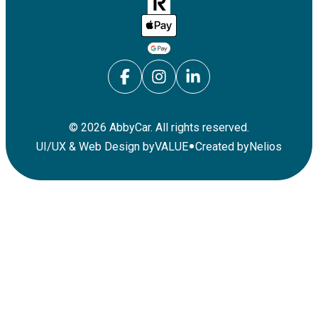
Auto ansehen
©
2026
AbbyCar. All rights reserved.
•
UI/UX & Web Design by
VALUE
Created by
Nelios
Nissan Qashqai
5
5
1
Automatikgetriebe
Auto ansehen