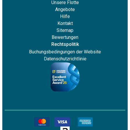
Unsere Flotte
Angebote
VW T-Cross
Hilfe
Kontakt
Sitemap
5
5
1
Schaltgetriebe
Bewertungen
Rechtspolitik
Auto ansehen
Buchungsbedingungen der Website
Datenschutzrichtlinie
Peugeot 2008
5
5
2
Schaltgetriebe