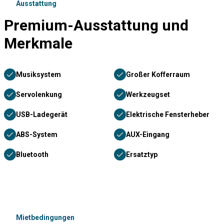
Ausstattung
Premium-Ausstattung und
Merkmale
Musiksystem
Großer Kofferraum
Servolenkung
Werkzeugset
USB-Ladegerät
Elektrische Fensterheber
ABS-System
AUX-Eingang
Bluetooth
Ersatztyp
Mietbedingungen