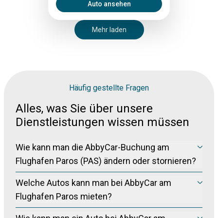
Auto ansehen
Mehr laden
Häufig gestellte Fragen
Alles, was Sie über unsere
Dienstleistungen wissen müssen
Wie kann man die AbbyCar-Buchung am
Flughafen Paros (PAS) ändern oder stornieren?
Bitte besuchen Sie unsere Seite zur Buchungsverwaltung
Welche Autos kann man bei AbbyCar am
unter
Buchung Verwalten
, um Ihre Buchung kostenlos zu
stornieren (für nicht erstattungsfähige Buchungen) bis zu 24
Flughafen Paros mieten?
Stunden vor der Abholung.
Wir bieten eine große Auswahl an Fahrzeugtypen zur