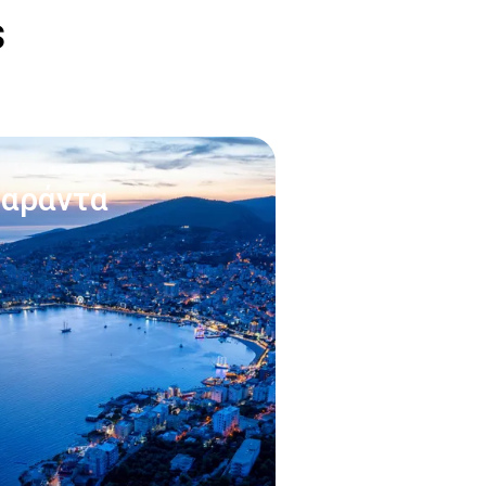
s
αράντα