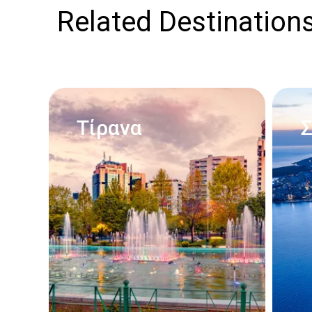
Related Destination
Τίρανα
Σ