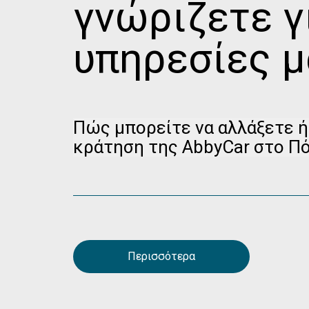
γνώριζετε γ
υπηρεσίες μ
Πώς μπορείτε να αλλάξετε ή
κράτηση της AbbyCar στο Πό
Παρακαλούμε επισκεφθείτε τη σελίδα διαχείρ
Κράτησης
για να ακυρώσετε την κράτησή σας 
έως και 24 ώρες πριν από την παραλαβή.
Περισσότερα