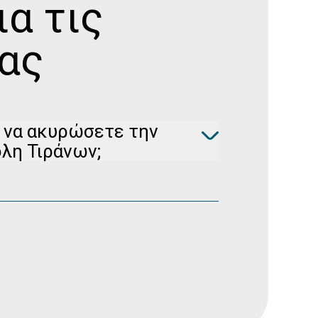
ια τις
ας
 να ακυρώσετε την
λη Τιράνων;
ισης κράτησής σας στο
Διαχείρηση
δωρεάν (για μη επιστρέψιμες κρατήσεις)