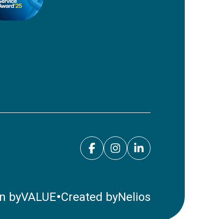
•
n by
VALUE
Created by
Nelios