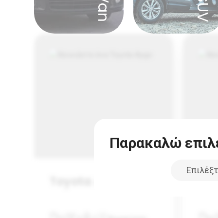
SUV
Παρακαλώ επιλέ
Toyota Aygo
Pe