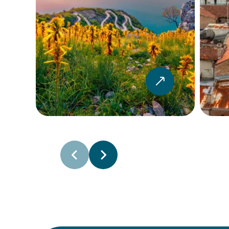
Ford Fiesta
Cit
4
5
2
Χειροκίνητο
4
Δείτε το
αυτοκίνητο