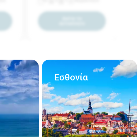
ητο
5
5
1
Χειροκίνητο
Δείτε το
αυτοκίνητο
Εσθονία