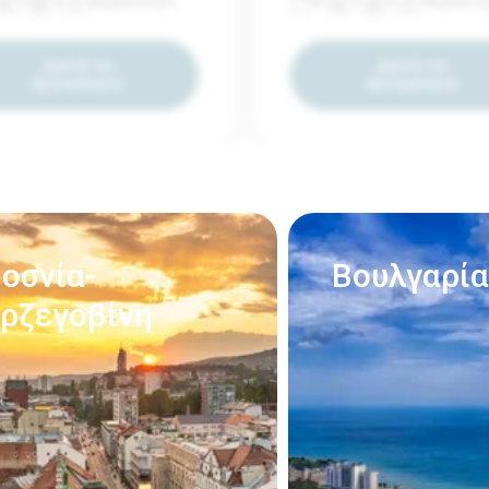
5
3
Χειροκίνητο
4
5
2
Χειροκίν
Δείτε το
Δείτε το
αυτοκίνητο
αυτοκίνητο
οσνία-
Βουλγαρία
ρζεγοβίνη