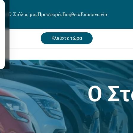
μοί
Ο Στόλος μας
Προσφορές
Βοήθεια
Επικοινωνία
Κλείστε τώρα
Ο Σ