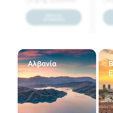
3
4
1
Χειροκίνητο
4
Δείτε το
αυτοκίνητο
Αλβανία
Β
Ε