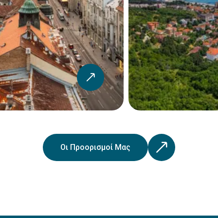
roen C3
Toyota Yaris
5
2
Χειροκίνητο
4
5
2
Χειροκίν
Δείτε το
Δείτε το
αυτοκίνητο
αυτοκίνητο
Περισσότερα
Οι Προορισμοί Μας