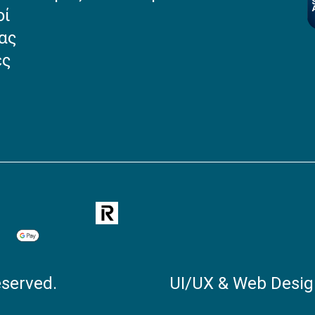
οί
ας
ές
eserved.
UI/UX & Web Desig