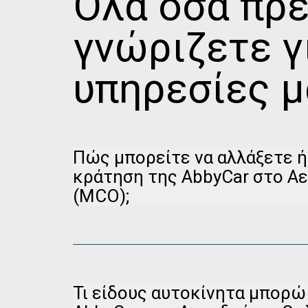
Όλα όσα πρέ
γνώριζετε γ
υπηρεσίες μ
Πώς μπορείτε να αλλάξετε ή
κράτηση της AbbyCar στο Α
(MCO);
Παρακαλούμε επισκεφθείτε τη σελίδα διαχείρ
Κράτησης
για να ακυρώσετε την κράτησή σας 
έως και 24 ώρες πριν από την παραλαβή.
Τι είδους αυτοκίνητα μπορώ