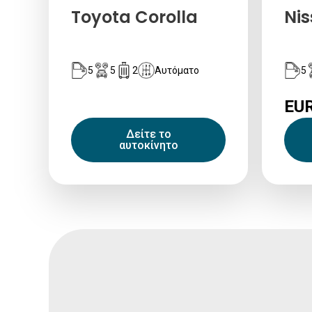
Toyota Corolla
Nis
5
5
2
Αυτόματο
5
EUR
Δείτε το
αυτοκίνητο