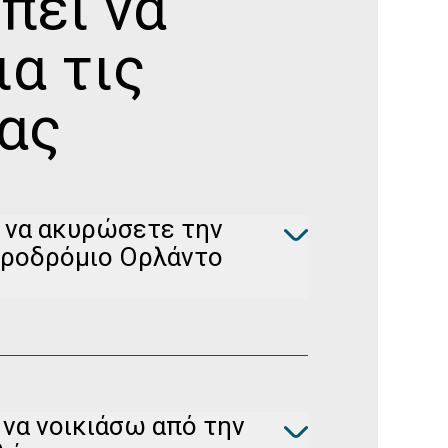
πει να
ια τις
ας
 να ακυρώσετε την
εροδρόμιο Ορλάντο
ισης κράτησής σας στο
Διαχείρηση
δωρεάν (για μη επιστρέψιμες κρατήσεις)
 να νοικιάσω από την