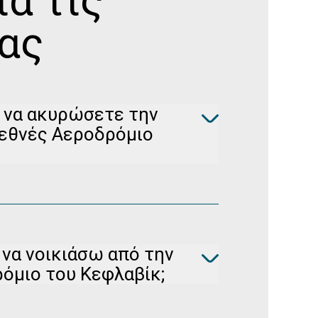
ια τις
ας
 να ακυρώσετε την
ιεθνές Αεροδρόμιο
ισης κράτησής σας στο
Διαχείρηση
δωρεάν (για μη επιστρέψιμες κρατήσεις)
 να νοικιάσω από την
όμιο του Κεφλαβίκ;
δρόμιο του Κεφλαβίκ, προσφέρουμε κυρίως