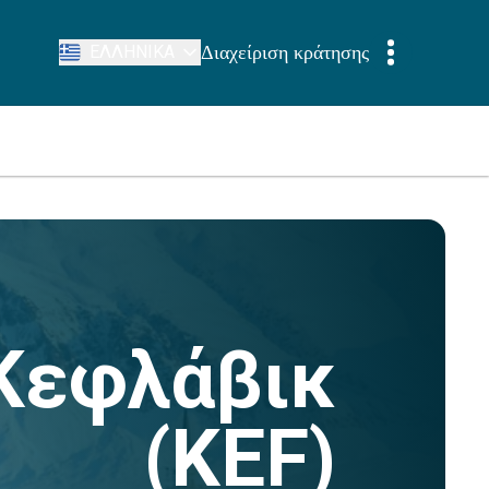
Διαχείριση κράτησης
ΕΛΛΗΝΙΚΆ
 Κεφλάβικ
(KEF)