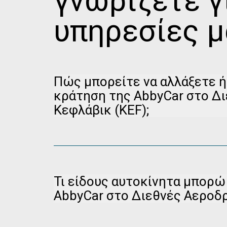
γνώριζετε γ
υπηρεσίες μ
Πώς μπορείτε να αλλάξετε ή
κράτηση της AbbyCar στο Δ
Κεφλάβικ (KEF);
Παρακαλούμε επισκεφθείτε τη σελίδα διαχείρ
Κράτησης
για να ακυρώσετε την κράτησή σας 
έως και 24 ώρες πριν από την παραλαβή.
Τι είδους αυτοκίνητα μπορώ
AbbyCar στο Διεθνές Αεροδρ
Για να νοικιάσετε αυτοκίνητο στο Διεθνές Αερο