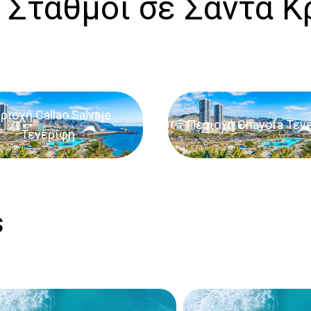
 Σταθμοί σε Σάντα Κ
ριοχή Callao Salvaje
Περιοχή Chayofa Τεν
Τενερίφη
s