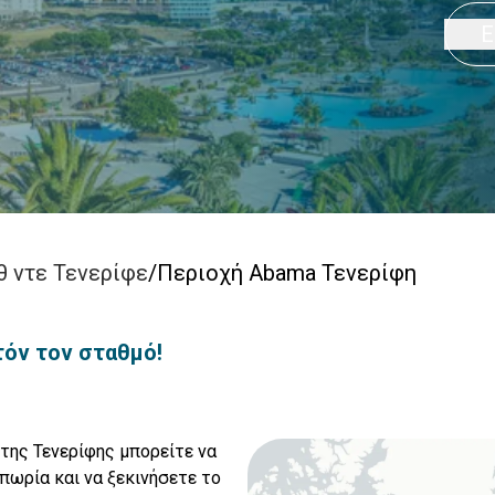
Ε
θ ντε Τενερίφε
/
Περιοχή Abama Τενερίφη
τόν τον σταθμό!
της Τενερίφης μπορείτε να
πωρία και να ξεκινήσετε το