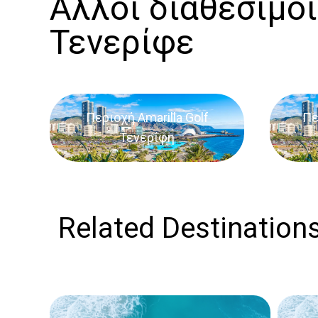
Άλλοι διαθέσιμοι
Τενερίφε
Περιοχή Amarilla Golf
Πε
Τενερίφη
Related Destination