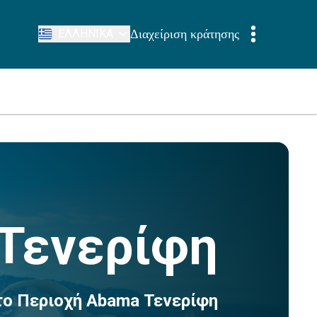
Διαχείριση κράτησης
ΕΛΛΗΝΙΚΆ
Τενερίφη
το Περιοχή Abama Τενερίφη