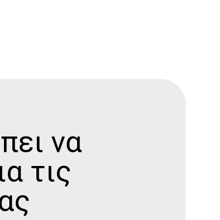
πει να
ια τις
ας