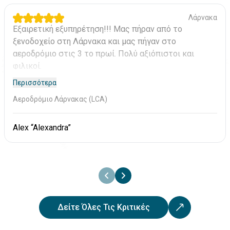
Πριν την οριστικοποίηση της κράτησης, μπορείτε να
Λάρνακα
προσθέσετε επιπλέον παροχές, όπως παιδικό κάθισμα,
Εξαιρετική εξυπηρέτηση!!! Μας πήραν από το
επιπλέον οδηγό κ.λπ.
ξενοδοχείο στη Λάρνακα και μας πήγαν στο
Μετά την ολοκλήρωση της διαδικασίας, θα λάβετε την
αεροδρόμιο στις 3 το πρωί. Πολύ αξιόπιστοι και
επιβεβαίωση της κράτησής σας μέσω email.
φιλικοί.
Περισσότερα
Αεροδρόμιο Λάρνακας (LCA)
Alex “Alexandra”
Δείτε Όλες Τις Κριτικές