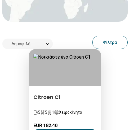
Φίλτρα
Citroen C1
5
5
1
Χειροκίνητο
EUR 182.40