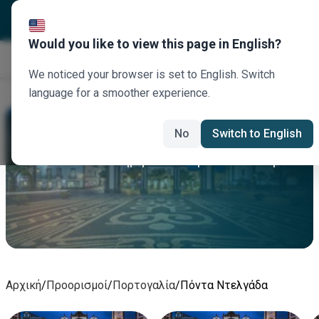
Would you like to view this page in English?
Κλείστε τώρα
We noticed your browser is set to English. Switch
language for a smoother experience.
Πόντα Ντελγάδα Ενοικίαση Αυτοκινήτου
No
Switch to English
Νοικιάστε σήμερα αυτοκίνητο Πόντα Ντελγάδα
Αρχική
/
Προορισμοί
/
Πορτογαλία
/
Πόντα Ντελγάδα