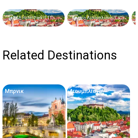
προσθέσετε επιπλέον παροχές, όπως παιδικό κάθισμα,
επιπλέον οδηγό κ.λπ.
B&B Hotel Park (L11)
Κέντρο Λιουμπλιάνα (LJC)
Μετά την ολοκλήρωση της διαδικασίας, θα λάβετε την
επιβεβαίωση της κράτησής σας μέσω email.
Related Destinations
Μπρνικ
Λιουμπλιάνα