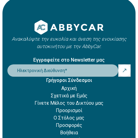
Apple Pay
οχήματος. Συνήθως κυμαίνεται μεταξύ 21 και 25 ετών,
Amazon Pay
ωστόσο ενδέχεται να ισχύουν πρόσθετες χρεώσεις για
Revolut Pay
νέους οδηγούς.
Klarna
Ανακαλύψτε την ευκολία και άνεση της ενοικίασης
αυτοκινήτου με την AbbyCar.
Εγγραφείτε στο Newsletter μας
Ηλεκτρονική Διεύθυνση
*
Γρήγοροι Σύνδεσμοι
Αρχική
Σχετικά με Εμάς
Γίνετε Μέλος του Δικτύου μας
Προορισμοί
Ο Στόλος μας
Προσφορές
Βοήθεια