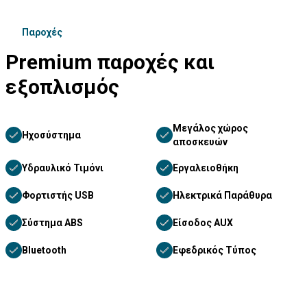
Παροχές
Premium παροχές και
εξοπλισμός
Μεγάλος χώρος
Ηχοσύστημα
αποσκευών
Υδραυλικό Τιμόνι
Εργαλειοθήκη
Φορτιστής USB
Ηλεκτρικά Παράθυρα
Σύστημα ABS
Είσοδος AUX
Bluetooth
Εφεδρικός Τύπος