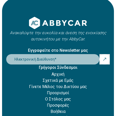
Apple Pay
οχήματος. Συνήθως κυμαίνεται μεταξύ 21 και 25 ετών,
Amazon Pay
ωστόσο ενδέχεται να ισχύουν πρόσθετες χρεώσεις για
Revolut Pay
νέους οδηγούς.
Klarna
Ανακαλύψτε την ευκολία και άνεση της ενοικίασης
αυτοκινήτου με την AbbyCar.
Εγγραφείτε στο Newsletter μας
Ηλεκτρονική Διεύθυνση
*
Γρήγοροι Σύνδεσμοι
Αρχική
Σχετικά με Εμάς
Γίνετε Μέλος του Δικτύου μας
Προορισμοί
Ο Στόλος μας
Προσφορές
Βοήθεια