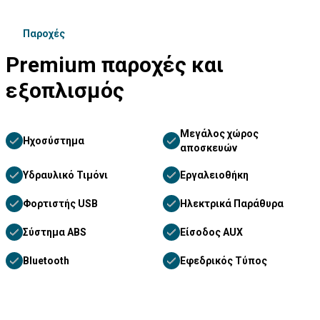
Παροχές
Premium παροχές και
εξοπλισμός
Μεγάλος χώρος
Ηχοσύστημα
αποσκευών
Υδραυλικό Τιμόνι
Εργαλειοθήκη
Φορτιστής USB
Ηλεκτρικά Παράθυρα
Σύστημα ABS
Είσοδος AUX
Bluetooth
Εφεδρικός Τύπος