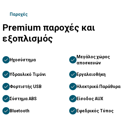
Παροχές
Premium παροχές και
εξοπλισμός
Μεγάλος χώρος
Ηχοσύστημα
αποσκευών
Υδραυλικό Τιμόνι
Εργαλειοθήκη
Φορτιστής USB
Ηλεκτρικά Παράθυρα
Σύστημα ABS
Είσοδος AUX
Bluetooth
Εφεδρικός Τύπος