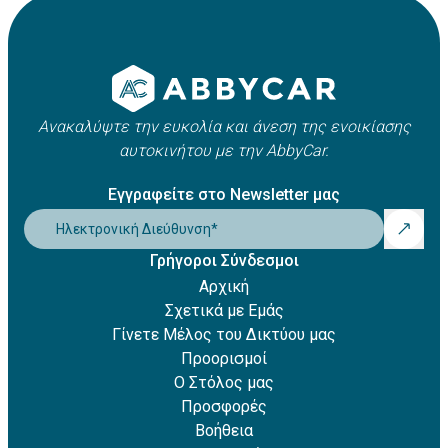
Apple Pay
οχήματος. Συνήθως κυμαίνεται μεταξύ 21 και 25 ετών,
Amazon Pay
ωστόσο ενδέχεται να ισχύουν πρόσθετες χρεώσεις για
Revolut Pay
νέους οδηγούς.
Klarna
Ανακαλύψτε την ευκολία και άνεση της ενοικίασης
αυτοκινήτου με την AbbyCar.
Εγγραφείτε στο Newsletter μας
Ηλεκτρονική Διεύθυνση
*
Γρήγοροι Σύνδεσμοι
Αρχική
Σχετικά με Εμάς
Γίνετε Μέλος του Δικτύου μας
Προορισμοί
Ο Στόλος μας
Προσφορές
Βοήθεια