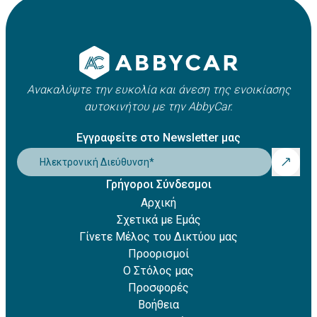
Apple Pay
οχήματος. Συνήθως κυμαίνεται μεταξύ 21 και 25 ετών,
Amazon Pay
ωστόσο ενδέχεται να ισχύουν πρόσθετες χρεώσεις για
Revolut Pay
νέους οδηγούς.
Klarna
Ανακαλύψτε την ευκολία και άνεση της ενοικίασης
αυτοκινήτου με την AbbyCar.
Εγγραφείτε στο Newsletter μας
Ηλεκτρονική Διεύθυνση
*
Γρήγοροι Σύνδεσμοι
Αρχική
Σχετικά με Εμάς
Γίνετε Μέλος του Δικτύου μας
Προορισμοί
Ο Στόλος μας
Προσφορές
Βοήθεια