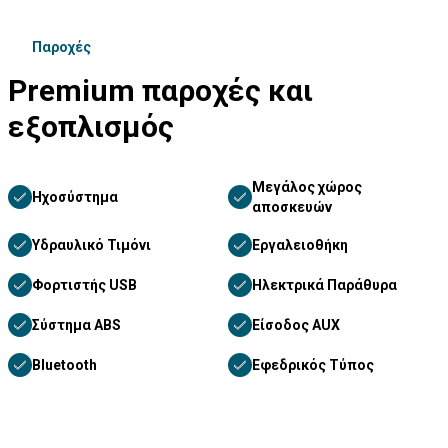
Παροχές
Premium παροχές και
εξοπλισμός
Μεγάλος χώρος
Ηχοσύστημα
αποσκευών
Υδραυλικό Τιμόνι
Εργαλειοθήκη
Φορτιστής USB
Ηλεκτρικά Παράθυρα
Σύστημα ABS
Είσοδος AUX
Bluetooth
Εφεδρικός Τύπος