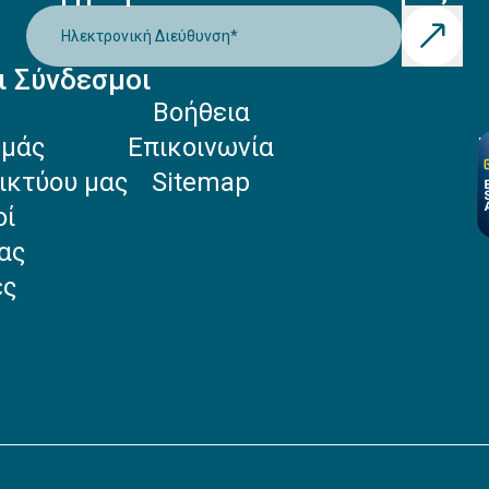
Ηλεκτρονική Διεύθυνση
*
ι Σύνδεσμοι
Βοήθεια
Εμάς
Επικοινωνία
ικτύου μας
Sitemap
οί
ας
ές