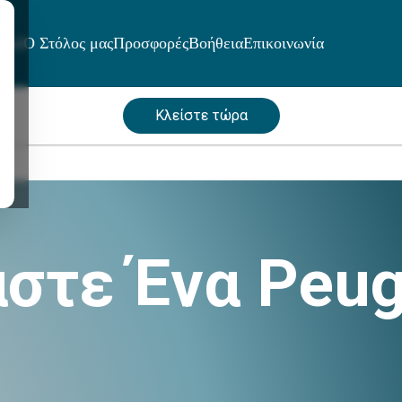
μοί
Ο Στόλος μας
Προσφορές
Βοήθεια
Επικοινωνία
Κλείστε τώρα
στε Ένα Peuge