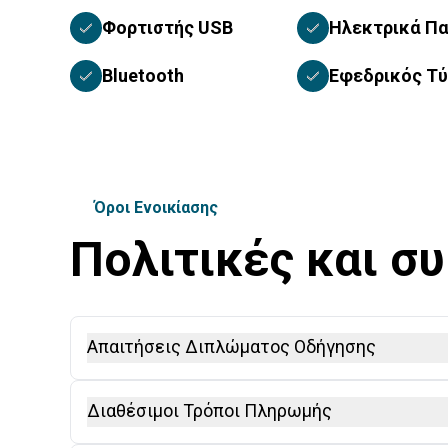
Φορτιστής USB
Ηλεκτρικά Π
Bluetooth
Εφεδρικός Τ
Όροι Ενοικίασης
Πολιτικές και σ
Απαιτήσεις Διπλώματος Οδήγησης
Απαιτείται Διεθνές Δίπλωμα Οδήγησης (IDP), συ
Διαθέσιμοι Τρόποι Πληρωμής
οδηγούς εκτός Ε.Ε. Στις χώρες της Ε.Ε., όλοι οι 