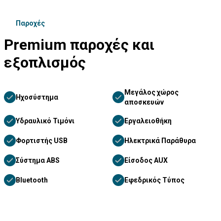
Παροχές
Premium παροχές και
εξοπλισμός
Μεγάλος χώρος
Ηχοσύστημα
αποσκευών
Υδραυλικό Τιμόνι
Εργαλειοθήκη
Φορτιστής USB
Ηλεκτρικά Παράθυρα
Σύστημα ABS
Είσοδος AUX
Bluetooth
Εφεδρικός Τύπος