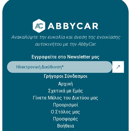
Apple Pay
οχήματος. Συνήθως κυμαίνεται μεταξύ 21 και 25 ετών,
Amazon Pay
ωστόσο ενδέχεται να ισχύουν πρόσθετες χρεώσεις για
Revolut Pay
νέους οδηγούς.
Klarna
Ανακαλύψτε την ευκολία και άνεση της ενοικίασης
αυτοκινήτου με την AbbyCar.
Εγγραφείτε στο Newsletter μας
Ηλεκτρονική Διεύθυνση
*
Γρήγοροι Σύνδεσμοι
Αρχική
Σχετικά με Εμάς
Γίνετε Μέλος του Δικτύου μας
Προορισμοί
Ο Στόλος μας
Προσφορές
Βοήθεια