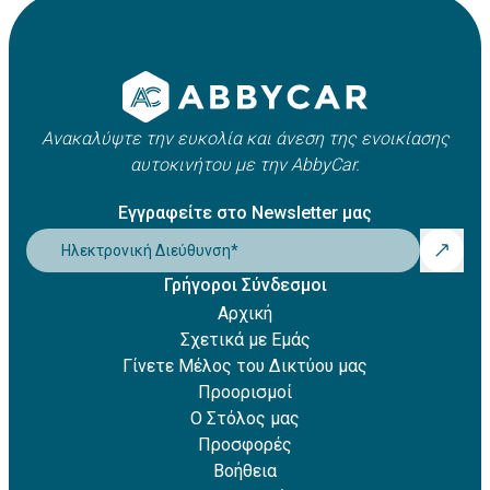
Apple Pay
οχήματος. Συνήθως κυμαίνεται μεταξύ 21 και 25 ετών,
Amazon Pay
ωστόσο ενδέχεται να ισχύουν πρόσθετες χρεώσεις για
Revolut Pay
νέους οδηγούς.
Klarna
Ανακαλύψτε την ευκολία και άνεση της ενοικίασης
αυτοκινήτου με την AbbyCar.
Εγγραφείτε στο Newsletter μας
Ηλεκτρονική Διεύθυνση
*
Γρήγοροι Σύνδεσμοι
Αρχική
Σχετικά με Εμάς
Γίνετε Μέλος του Δικτύου μας
Προορισμοί
Ο Στόλος μας
Προσφορές
Βοήθεια