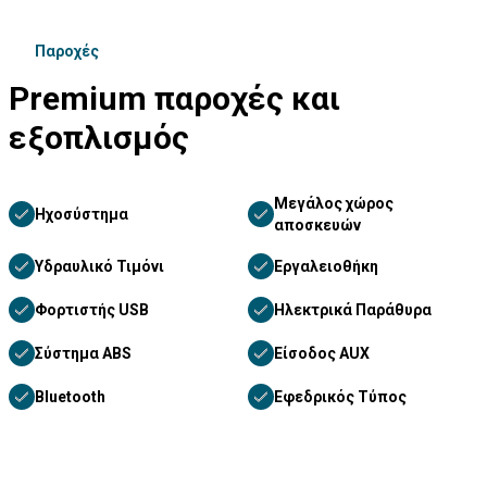
Παροχές
Premium παροχές και
εξοπλισμός
Μεγάλος χώρος
Ηχοσύστημα
αποσκευών
Υδραυλικό Τιμόνι
Εργαλειοθήκη
Φορτιστής USB
Ηλεκτρικά Παράθυρα
Σύστημα ABS
Είσοδος AUX
Bluetooth
Εφεδρικός Τύπος