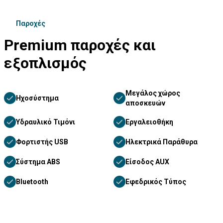
Παροχές
Premium παροχές και
εξοπλισμός
Μεγάλος χώρος
Ηχοσύστημα
αποσκευών
Υδραυλικό Τιμόνι
Εργαλειοθήκη
Φορτιστής USB
Ηλεκτρικά Παράθυρα
Σύστημα ABS
Είσοδος AUX
Bluetooth
Εφεδρικός Τύπος