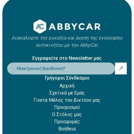
Apple Pay
οχήματος. Συνήθως κυμαίνεται μεταξύ 21 και 25 ετών,
Amazon Pay
ωστόσο ενδέχεται να ισχύουν πρόσθετες χρεώσεις για
Revolut Pay
νέους οδηγούς.
Klarna
Ανακαλύψτε την ευκολία και άνεση της ενοικίασης
αυτοκινήτου με την AbbyCar.
Εγγραφείτε στο Newsletter μας
Ηλεκτρονική Διεύθυνση
*
Γρήγοροι Σύνδεσμοι
Αρχική
Σχετικά με Εμάς
Γίνετε Μέλος του Δικτύου μας
Προορισμοί
Ο Στόλος μας
Προσφορές
Βοήθεια