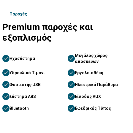
Παροχές
Premium παροχές και
εξοπλισμός
Μεγάλος χώρος
Ηχοσύστημα
αποσκευών
Υδραυλικό Τιμόνι
Εργαλειοθήκη
Φορτιστής USB
Ηλεκτρικά Παράθυρα
Σύστημα ABS
Είσοδος AUX
Bluetooth
Εφεδρικός Τύπος