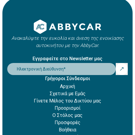
Apple Pay
οχήματος. Συνήθως κυμαίνεται μεταξύ 21 και 25 ετών,
Amazon Pay
ωστόσο ενδέχεται να ισχύουν πρόσθετες χρεώσεις για
Revolut Pay
νέους οδηγούς.
Klarna
Ανακαλύψτε την ευκολία και άνεση της ενοικίασης
αυτοκινήτου με την AbbyCar.
Εγγραφείτε στο Newsletter μας
Ηλεκτρονική Διεύθυνση
*
Γρήγοροι Σύνδεσμοι
Αρχική
Σχετικά με Εμάς
Γίνετε Μέλος του Δικτύου μας
Προορισμοί
Ο Στόλος μας
Προσφορές
Βοήθεια