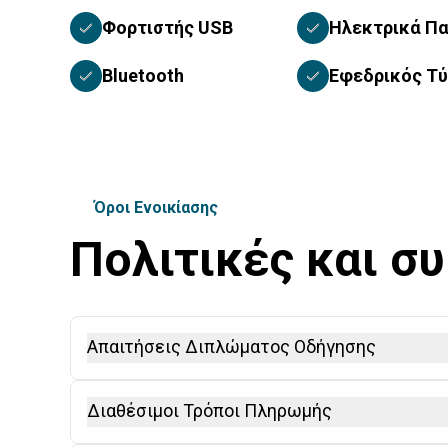
Φορτιστής USB
Ηλεκτρικά Π
Bluetooth
Εφεδρικός Τ
Όροι Ενοικίασης
Πολιτικές και σ
Απαιτήσεις Διπλώματος Οδήγησης
Απαιτείται Διεθνές Δίπλωμα Οδήγησης (IDP), συ
Διαθέσιμοι Τρόποι Πληρωμής
οδηγούς εκτός Ε.Ε. Στις χώρες της Ε.Ε., όλοι οι 