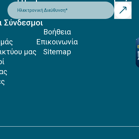
Ηλεκτρονική Διεύθυνση
*
ι Σύνδεσμοι
Βοήθεια
Εμάς
Επικοινωνία
ικτύου μας
Sitemap
οί
ας
ές