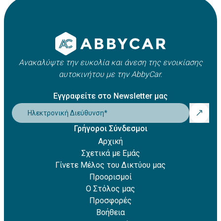
Apple Pay
οχήματος. Συνήθως κυμαίνεται μεταξύ 21 και 25 ετών,
Amazon Pay
ωστόσο ενδέχεται να ισχύουν πρόσθετες χρεώσεις για
Revolut Pay
νέους οδηγούς.
Klarna
Ανακαλύψτε την ευκολία και άνεση της ενοικίασης
αυτοκινήτου με την AbbyCar.
Εγγραφείτε στο Newsletter μας
Ηλεκτρονική Διεύθυνση
*
Γρήγοροι Σύνδεσμοι
Αρχική
Σχετικά με Εμάς
Γίνετε Μέλος του Δικτύου μας
Προορισμοί
Ο Στόλος μας
Προσφορές
Βοήθεια