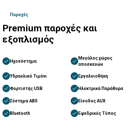
Παροχές
Premium παροχές και
εξοπλισμός
Μεγάλος χώρος
Ηχοσύστημα
αποσκευών
Υδραυλικό Τιμόνι
Εργαλειοθήκη
Φορτιστής USB
Ηλεκτρικά Παράθυρα
Σύστημα ABS
Είσοδος AUX
Bluetooth
Εφεδρικός Τύπος