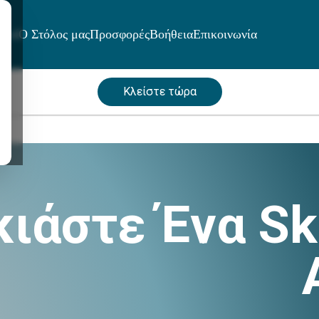
μοί
Ο Στόλος μας
Προσφορές
Βοήθεια
Επικοινωνία
Κλείστε τώρα
κιάστε Ένα Sk