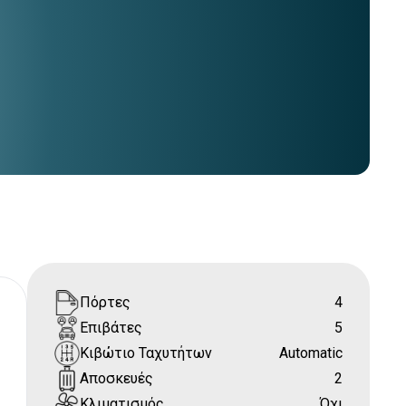
Πόρτες
4
Επιβάτες
5
Κιβώτιο Ταχυτήτων
Automatic
Αποσκευές
2
Κλιματισμός
Όχι