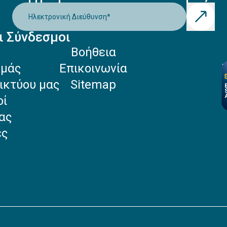
Ηλεκτρονική Διεύθυνση
*
ι Σύνδεσμοι
Βοήθεια
Εμάς
Επικοινωνία
ικτύου μας
Sitemap
οί
ας
ές