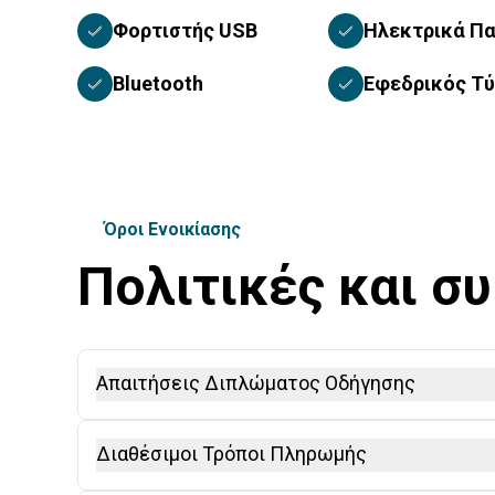
Φορτιστής USB
Ηλεκτρικά Π
Bluetooth
Εφεδρικός Τ
Όροι Ενοικίασης
Πολιτικές και σ
Απαιτήσεις Διπλώματος Οδήγησης
Απαιτείται Διεθνές Δίπλωμα Οδήγησης (IDP), συ
Διαθέσιμοι Τρόποι Πληρωμής
οδηγούς εκτός Ε.Ε. Στις χώρες της Ε.Ε., όλοι οι 