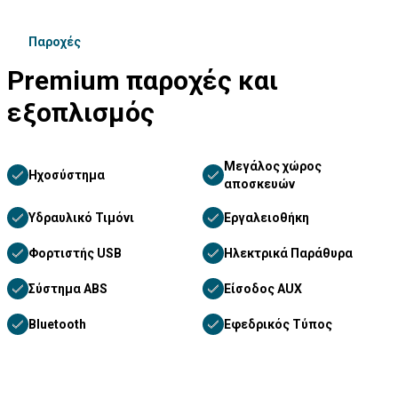
Παροχές
Premium παροχές και
εξοπλισμός
Μεγάλος χώρος
Ηχοσύστημα
αποσκευών
Υδραυλικό Τιμόνι
Εργαλειοθήκη
Φορτιστής USB
Ηλεκτρικά Παράθυρα
Σύστημα ABS
Είσοδος AUX
Bluetooth
Εφεδρικός Τύπος