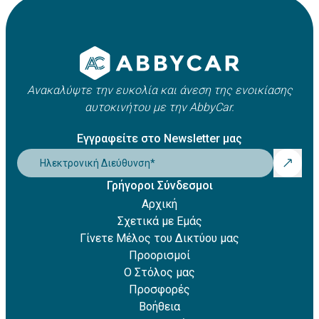
Apple Pay
οχήματος. Συνήθως κυμαίνεται μεταξύ 21 και 25 ετών,
Amazon Pay
ωστόσο ενδέχεται να ισχύουν πρόσθετες χρεώσεις για
Revolut Pay
νέους οδηγούς.
Klarna
Ανακαλύψτε την ευκολία και άνεση της ενοικίασης
αυτοκινήτου με την AbbyCar.
Εγγραφείτε στο Newsletter μας
Ηλεκτρονική Διεύθυνση
*
Γρήγοροι Σύνδεσμοι
Αρχική
Σχετικά με Εμάς
Γίνετε Μέλος του Δικτύου μας
Προορισμοί
Ο Στόλος μας
Προσφορές
Βοήθεια