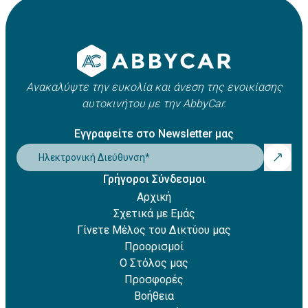
Apple Pay
οχήματος. Συνήθως κυμαίνεται μεταξύ 21 και 25 ετών,
Amazon Pay
ωστόσο ενδέχεται να ισχύουν πρόσθετες χρεώσεις για
Revolut Pay
νέους οδηγούς.
Klarna
Ανακαλύψτε την ευκολία και άνεση της ενοικίασης
αυτοκινήτου με την AbbyCar.
Εγγραφείτε στο Newsletter μας
Ηλεκτρονική Διεύθυνση
*
Γρήγοροι Σύνδεσμοι
Αρχική
Σχετικά με Εμάς
Γίνετε Μέλος του Δικτύου μας
Προορισμοί
Ο Στόλος μας
Προσφορές
Βοήθεια