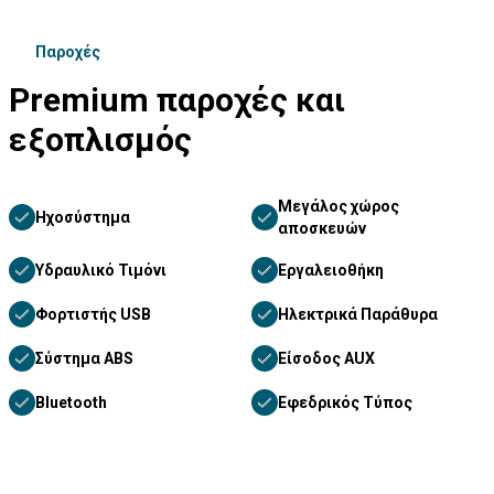
Παροχές
Premium παροχές και
εξοπλισμός
Μεγάλος χώρος
Ηχοσύστημα
αποσκευών
Υδραυλικό Τιμόνι
Εργαλειοθήκη
Φορτιστής USB
Ηλεκτρικά Παράθυρα
Σύστημα ABS
Είσοδος AUX
Bluetooth
Εφεδρικός Τύπος