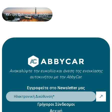
προσθέσετε επιπλέον παροχές, όπως παιδικό κάθισμα,
επιπλέον οδηγό κ.λπ.
Κέντρο Βελιγραδίου (BGD)
Μετά την ολοκλήρωση της διαδικασίας, θα λάβετε την
επιβεβαίωση της κράτησής σας μέσω email.
Ανακαλύψτε την ευκολία και άνεση της ενοικίασης
αυτοκινήτου με την AbbyCar.
Εγγραφείτε στο Newsletter μας
Ηλεκτρονική Διεύθυνση
*
Γρήγοροι Σύνδεσμοι
Αρχική